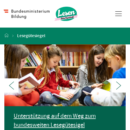
Zum Hauptinhalt
Lesegütesiegel
Das Lesegütesiegel
Voriges Element im Karussell
Nächs
Unterstützung auf dem Weg zum
bundesweiten Lesegütesigel