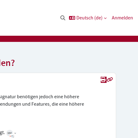
Deutsch ‎(de)‎
Anmelden
Sucheingabe umschalten
den?
Drucken
Permanenter
ssignatur benötigen jedoch eine höhere
wendungen und Features, die eine höhere
gt.