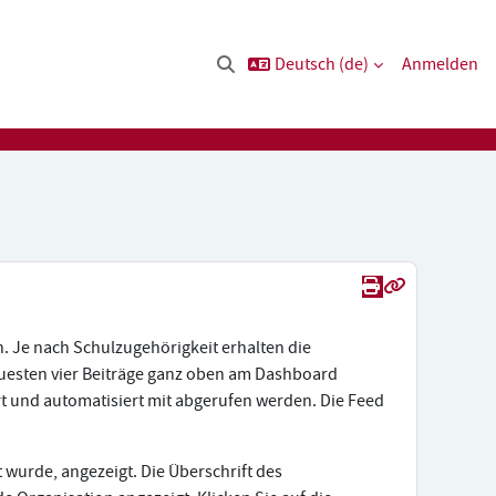
Deutsch ‎(de)‎
Anmelden
Sucheingabe umschalten
Drucken
Permanenter
. Je nach Schulzugehörigkeit erhalten die
neuesten vier Beiträge ganz oben am Dashboard
t und automatisiert mit abgerufen werden. Die Feed
 wurde, angezeigt. Die Überschrift des